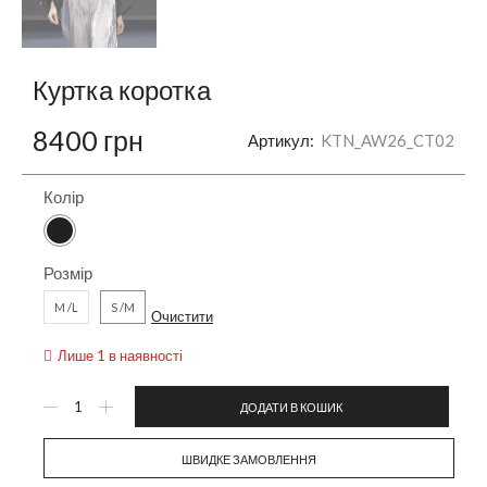
Куртка коротка
8400
грн
Артикул:
KTN_AW26_CT02
Колір
Розмір
M /L
S /M
Очистити
Лише 1 в наявності
ДОДАТИ В КОШИК
ШВИДКЕ ЗАМОВЛЕННЯ