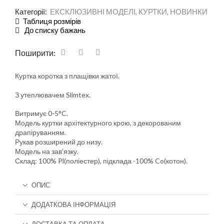
Категорії:
ЕКСКЛЮЗИВНІ МОДЕЛІ
,
КУРТКИ
,
НОВИНКИ
Таблиця розмірів
До списку бажань
Поширити:
Куртка коротка з плащівки жатої.
З утеплювачем Slimtex.
Витримує 0-5°C.
Модель куртки архітектурного крою, з декорованим
драпіруванням.
Рукав розширений до низу.
Модель на зав’язку.
Склад: 100% Pl(поліестер), підклада -100% Co(котон).
ОПИС
ДОДАТКОВА ІНФОРМАЦІЯ