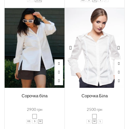
M /L
S /M
XS
S
M
L
XL
Сорочка біла
Сорочка Біла
2900
грн
2500
грн
XS
S
M
S
M
L