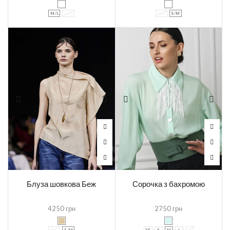
M /L
S /M
M /L
S /M
Блуза шовкова Беж
Сорочка з бахромою
4250
грн
2750
грн