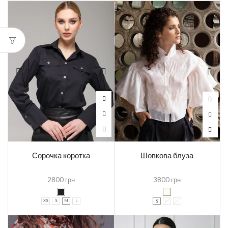
Сорочка коротка
Шовкова блуза
2800
грн
3800
грн
XS
S
M
L
S
M
L