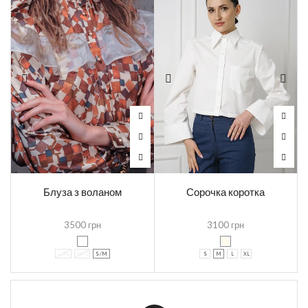
Блуза з воланом
Сорочка коротка
3500
грн
3100
грн
L /XL
M /L
S /M
S
M
L
XL