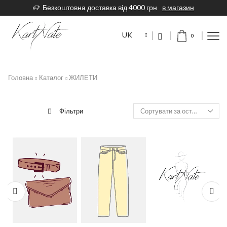
н
Купон-знижка на першу покупку KARTNATE5%
UK
0
Головна
Каталог
ЖИЛЕТИ
Фільтри