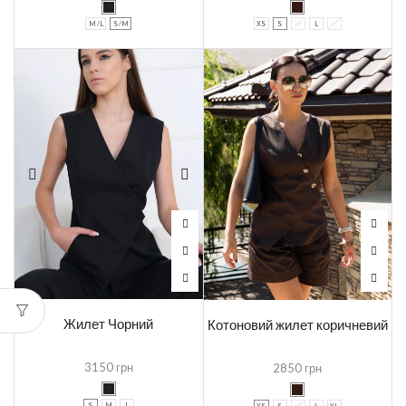
M /L
S /M
XS
S
M
L
XL
Жилет Чорний
Котоновий жилет коричневий
3150
грн
2850
грн
S
M
L