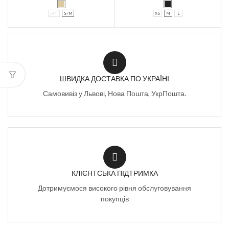
M /L
S /M
XS
M
L
ШВИДКА ДОСТАВКА ПО УКРАЇНІ
Самовивіз у Львові, Нова Пошта, УкрПошта.
КЛІЄНТСЬКА ПІДТРИМКА
Дотримуємося високого рівня обслуговування
покупців