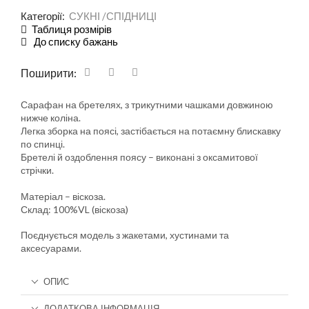
Категорії:
СУКНІ /СПІДНИЦІ
Таблиця розмірів
До списку бажань
Поширити:
Сарафан на бретелях, з трикутними чашками довжиною
нижче коліна.
Легка зборка на поясі, застібається на потаємну блискавку
по спинці.
Бретелі й оздоблення поясу – виконані з оксамитової
стрічки.
Матеріал – віскоза.
Склад: 100%VL (віскоза)
Поєднується модель з жакетами, хустинами та
аксесуарами.
ОПИС
ДОДАТКОВА ІНФОРМАЦІЯ