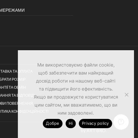
И МЕРЕЖАМИ
Ми використовуємо файли cookie,
ТАВКА ТА ОПЛАТА
щоб забезпечити вам найкращий
ІБРАТИ РОЗМІР
досвід роботи на нашому веб-сайті
АНТІЇ ТА ОБМІН
та підвищити його ефективність.
АННЯ ТА ВІДПОВІДІ
Якщо ви продовжуєте користуватися
ОВИ ПОВЕРНЕННЯ
цим сайтом, ми вважатимемо, що ви
ІТИКА КОНФІДЕНЦІЙНОСТІ
ним задоволені.
Добре
Ні
Privacy policy
by ART BRO
.