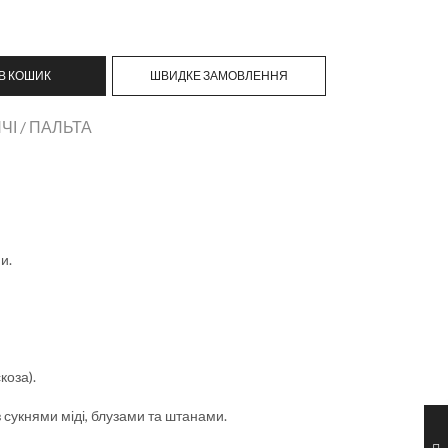
В КОШИК
ШВИДКЕ ЗАМОВЛЕННЯ
ЧІ / ПАЛЬТА
и.
коза).
 сукнями міді, блузами та штанами.