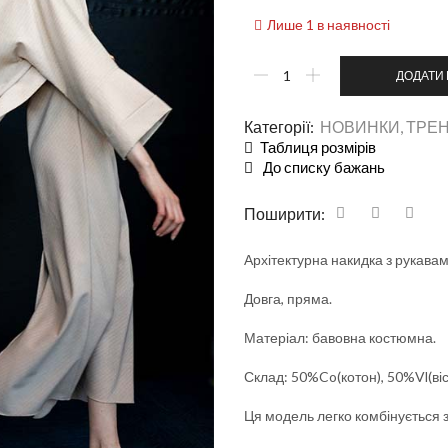
Лише 1 в наявності
ДОДАТИ 
Категорії:
НОВИНКИ
,
ТРЕН
Таблиця розмірів
До списку бажань
Поширити:
Архітектурна накидка з рукавам
Довга, пряма.
Матеріал: бавовна костюмна.
Склад: 50%Co(котон), 50%Vl(віс
Ця модель легко комбінується з