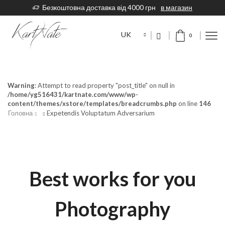
Безкоштовна доставка від 4000 грн
в магазин
UK
0
Warning
: Attempt to read property "post_title" on null in
/home/yg516431/kartnate.com/www/wp-
content/themes/xstore/templates/breadcrumbs.php
on line
146
Головна
Expetendis Voluptatum Adversarium
Best works for you
Photography