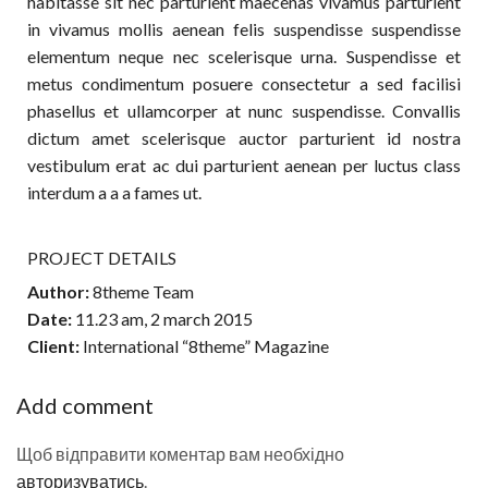
habitasse sit nec parturient maecenas vivamus parturient
in vivamus mollis aenean felis suspendisse suspendisse
elementum neque nec scelerisque urna. Suspendisse et
metus condimentum posuere consectetur a sed facilisi
phasellus et ullamcorper at nunc suspendisse. Convallis
dictum amet scelerisque auctor parturient id nostra
vestibulum erat ac dui parturient aenean per luctus class
interdum a a a fames ut.
PROJECT DETAILS
Author:
8theme Team
Date:
11.23 am, 2 march 2015
Client:
International “8theme” Magazine
Add comment
Щоб відправити коментар вам необхідно
авторизуватись
.