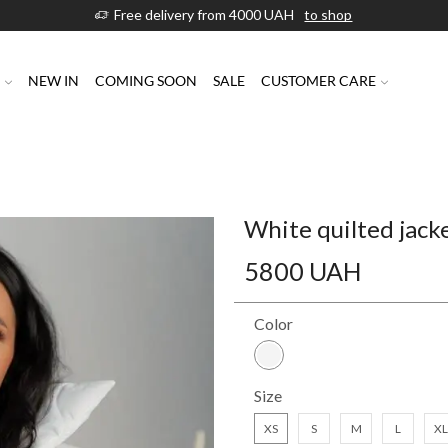
Free delivery from 4000 UAH
to shop
P
NEW IN
COMING SOON
SALE
CUSTOMER CARE
White quilted jack
5800
UAH
Color
Size
XS
S
M
L
XL