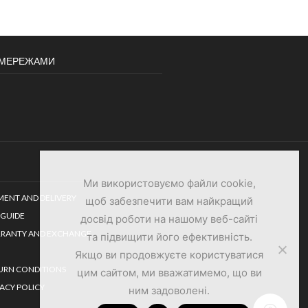
И МЕРЕЖАМИ
Ми використовуємо файли cookie,
MENT AND DELIVERY
щоб забезпечити вам найкращий
 GUIDE
досвід роботи на нашому веб-сайті
RANTY AND EXCHANGE
та підвищити його ефективність.
Якщо ви продовжуєте користуватися
URN CONDITIONS
цим сайтом, ми вважатимемо, що ви
VACY POLICY
ним задоволені.