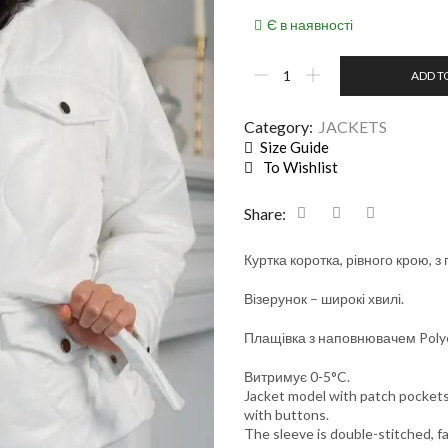
Є в наявності
ADD T
Category:
JACKETS
Size Guide
To Wishlist
Share:
Куртка коротка, рівного крою, з
Візерунок – широкі хвилі.
Плащівка з наповнювачем Polyes
Витримує 0-5°C.
Jacket model with patch pockets
with buttons.
The sleeve is double-stitched, f