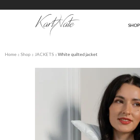
SHO
Home
Shop
JACKETS
White quilted jacket