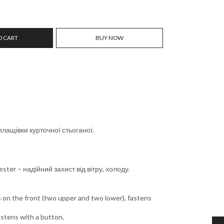
O CART
BUY NOW
 плащівки курточної стьоганої.
ter – надійний захист від вітру, холоду.
 on the front (two upper and two lower), fastens
astens with a button.