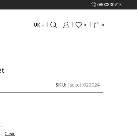
0800300915
UK
0
0
et
SKU:
jacket_022024
Clear