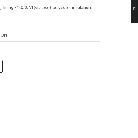
lining - 100% Vl ​​(viscose), polyester insulation.
ION