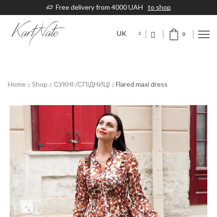
Free delivery from 4000 UAH
to shop
UK
0
Home
Shop
СУКНІ /СПІДНИЦІ
Flared maxi dress