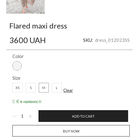
Flared maxi dress
3600
UAH
SKU:
dress_012023SS
Color
Size
XS
S
M
L
Clear
Є в наявності
ADD TO CART
BUY NOW