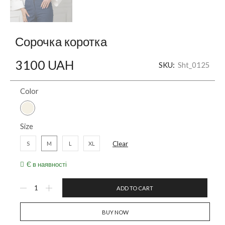
Сорочка коротка
3100
UAH
SKU:
Sht_0125
Color
Size
Clear
S
M
L
XL
Є в наявності
ADD TO CART
BUY NOW